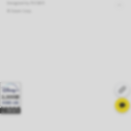
Designed by 티스토리
© Daum Corp.