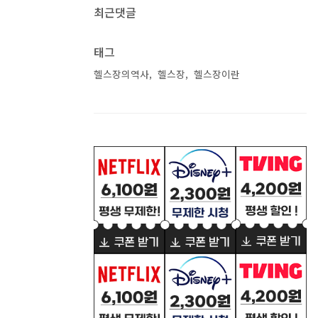
최근댓글
태그
헬스장의역사
헬스장
헬스장이란