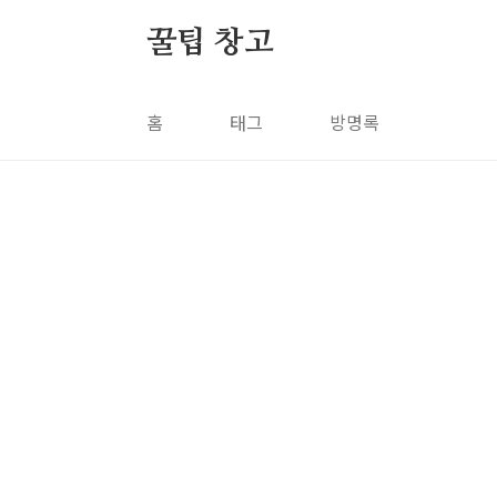
본문 바로가기
꿀팁 창고
홈
태그
방명록